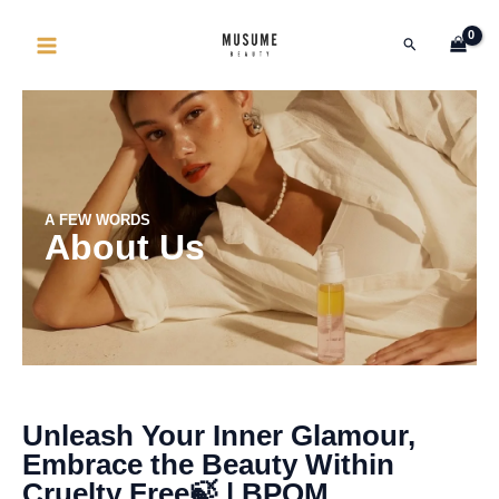
Lewati
MAIN
Cari
ke
MENU
konten
A FEW WORDS
About Us
Unleash Your Inner Glamour,
Embrace the Beauty Within
Cruelty Free🍃 | BPOM