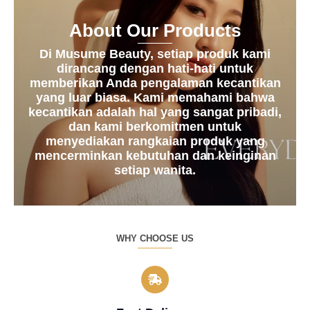
About Our Products
Di Musume Beauty, setiap produk kami
dirancang dengan hati-hati untuk
memberikan Anda pengalaman kecantikan
yang luar biasa. Kami memahami bahwa
kecantikan adalah hal yang sangat pribadi,
dan kami berkomitmen untuk
menyediakan rangkaian produk yang
mencerminkan kebutuhan dan keinginan
setiap wanita.
WHY CHOOSE US